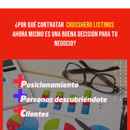
¿POR QUÉ CONTRATAR
CROSSHERO LISTINGS
AHORA MISMO
ES
UNA BUENA DECISIÓN PARA TU
NE
GOCIO?