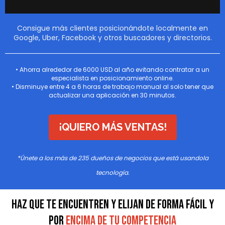
Consigue más clientes posicionándote localmente en
Google, Uber, Facebook y otros buscadores y directorios.
•
Ah
orra
alrededor de 6000 USD al año evitando contratar a un
especialista en posicionamiento online.
• Disminuye entre 4 a 6 horas de trabajo manual al solo tener que
actualizar una aplicación en 30 minutos
.
¡QUIERO MÁS VENTAS!
*Únete a los más de 235 dueños de negocios
que está usandola
tecnología.
HAZ QUE TE ENCUENTREN Y ELIJAN DE FORMA FÁCIL Y
POR
ENCIMA DE TU COMPETENCIA